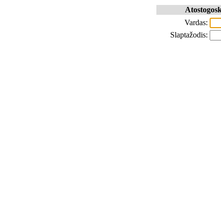
Atostogosk
Vardas:
Slaptažodis: